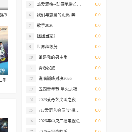
热爱满格--动感地带芒…
0.0
5
我们与恋爱的距离·奔…
0.0
丝路季
6
歌手2026
0.0
7
姐姐当家2
0.0
8
世界超级茂
0.0
9
谁是我的男主角
0.0
10
青春家族
0.0
11
完结
说唱巅峰对决2026
0.0
12
二季
五四青年节·星火之夜
0.0
13
2023爱奇艺尖叫之夜
0.0
14
717爱奇艺会员节“桃…
0.0
15
2026年中央广播电视总…
0.0
16
2026元宵奇妙游
0.0
17