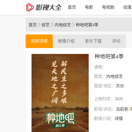
首页
电影
电视剧
动漫



首页
综艺
内地综艺
种地吧第4季
视频
详细
剧情介绍
影片下载
评论
种地吧第4季
清晰：
类型：
内地综艺
国家/地区：
其他
上映时间：
2026
影视/评论：
当前有
0
剧情介绍：
详情