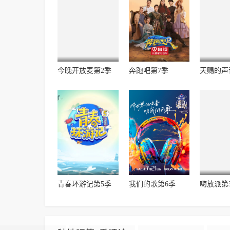
今晚开放麦第2季
奔跑吧第7季
天赐的声
青春环游记第5季
我们的歌第6季
嗨放派第