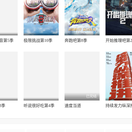
音第5季
极限挑战第10季
奔跑吧第8季
开始推理吧第
已完结
3季
听说很好吃第4季
速度当道
持续发力纵深