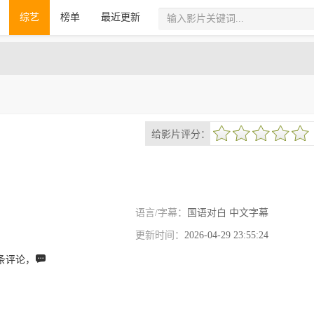
综艺
榜单
最近更新
给影片评分：
很差
较差
还行
推荐
力荐
语言/字幕：
国语对白 中文字幕
更新时间：
2026-04-29 23:55:24

条评论，