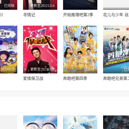
已完结
更新至20221214
22
寻情记
开始推理吧第2季
花儿与少年·
0230329
更新至20230330
已完结
已
爱情保卫战
奔跑吧第四季
奔跑吧兄弟第