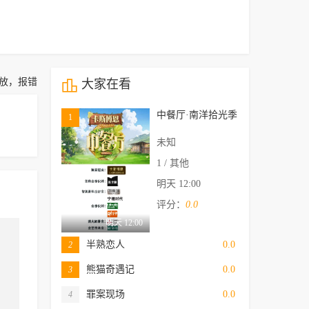
放，报错

大家在看
中餐厅·南洋拾光季
1
未知
1 / 其他
明天 12:00
评分：
0.0
明天 12:00
半熟恋人
0.0
2
熊猫奇遇记
0.0
3
罪案现场
0.0
4