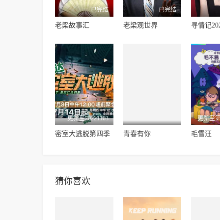
已完结
已完结
老梁故事汇
老梁观世界
寻情记20
更新至20221103
更新至第2
密室大逃脱第四季
青春有你
毛雪汪
猜你喜欢