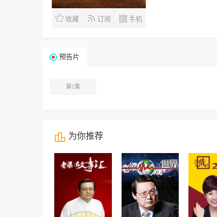



收藏
订阅
手机
预告片
第1集

为你推荐