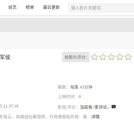
综艺
榜单
最近更新
军侯
给影片评分：
很差
较差
还行
推荐
力荐
集数：
每集 45分钟
上映时间：
0
5 21:37:19

影视/评论：
当前有
0
条评论，
青年易云，穿越成仙秦国师，开局便面临死局：毫…
详情