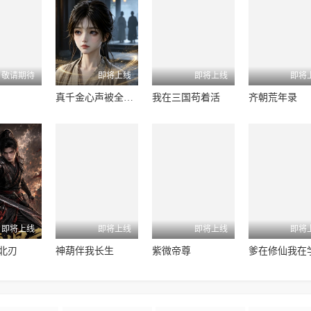
敬请期待
即将上线
即将上线
即将
真千金心声被全家听见
我在三国苟着活
齐朝荒年录
即将上线
即将上线
即将上线
即将
北刃
神葫伴我长生
紫微帝尊