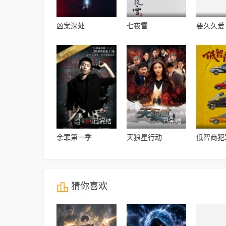
凶案深处
七夜雪
要久久爱
已完结
已完结
余罪第一季
天狼星行动
低智商犯

猜你喜欢