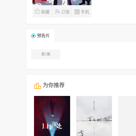



收藏
订阅
手机
预告片
第1集

为你推荐