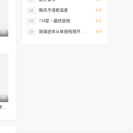
晚风予清栀温柔
0.0
18
734型・最终造物
0.0
19
琉璃逆命从单层残塔开…
0.0
20
上线
上线
爹在修仙我在学校爆红