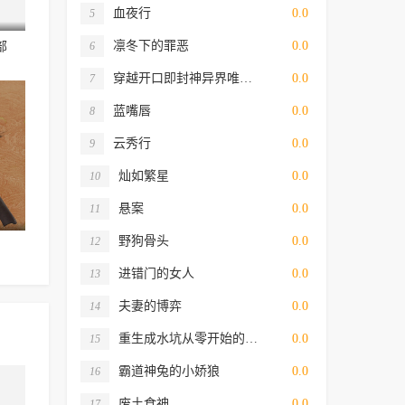
血夜行
0.0
5
凛冬下的罪恶
0.0
部
6
穿越开口即封神异界唯…
0.0
7
蓝嘴唇
0.0
8
云秀行
0.0
9
灿如繁星
0.0
10
悬案
0.0
11
野狗骨头
0.0
12
进错门的女人
0.0
13
夫妻的博弈
0.0
14
重生成水坑从零开始的…
0.0
15
霸道神兔的小娇狼
0.0
16
废土食神
0.0
17