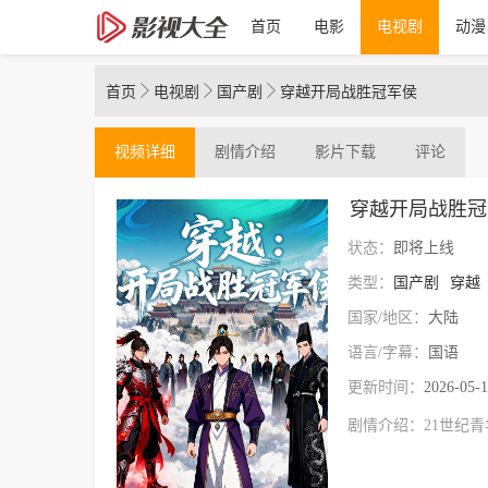
首页
电影
电视剧
动漫



首页
电视剧
国产剧
穿越开局战胜冠军侯
视频
详细
剧情介绍
影片下载
评论
穿越开局战胜冠
状态：
即将上线
类型：
国产剧
穿越
国家/地区：
大陆
语言/字幕：
国语
更新时间：
2026-05-1
剧情介绍：
21世纪