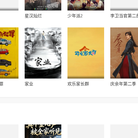
已完结
已完结
星汉灿烂
少年派2
李卫当官第二
罪
家业
欢乐家长群
庆余年第二季