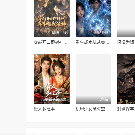
即将上线
即将上线
穿越开口即封神异界唯我法神
重生成水坑从零开始的河神之路
深情为饵
更新至第06集
已完结
贵人多旺事
机甲少女破时空战记
封疆悍卒