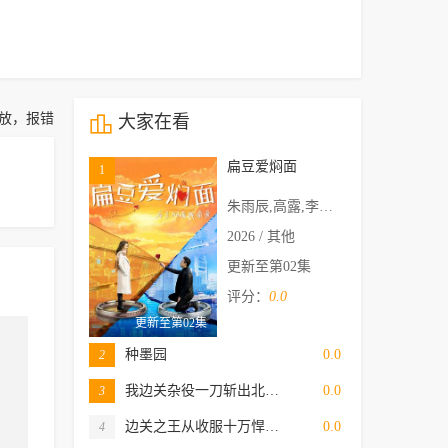
放，报错

大家在看
扁豆爱焖面
1
朱雨辰,高露,李依伊,宿丹
2026 / 其他
更新至第02集
评分：
0.0
更新至第02集
种墨园
0.0
2
我边关杂役一刀斩出北…
0.0
3
边关之王从收服十万悍…
0.0
4